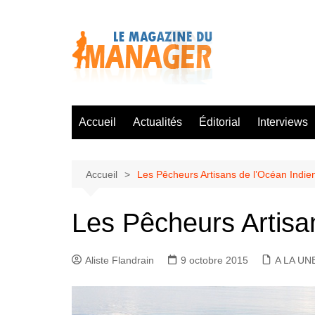
Aller
au
contenu
Accueil
Actualités
Éditorial
Interviews
Accueil
Les Pêcheurs Artisans de l’Océan Indien
Les Pêcheurs Artisan
Aliste Flandrain
9 octobre 2015
A LA UN