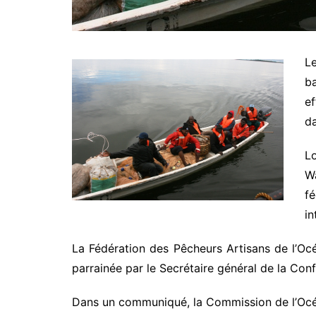
L
ba
ef
da
Lo
Wa
f
in
La Fédération des Pêcheurs Artisans de l’Océ
parrainée par le Secrétaire général de la Con
Dans un communiqué, la Commission de l’Océan