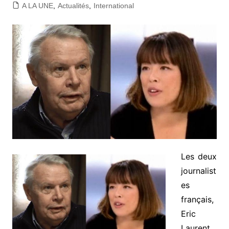
A LA UNE
,
Actualités
,
International
Les deux
journalist
es
français,
Eric
Laurent