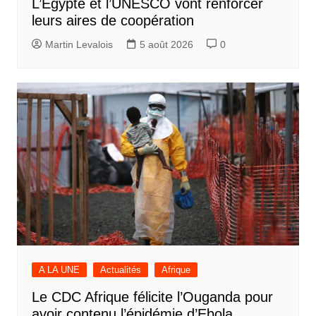
L’Egypte et l’UNESCO vont renforcer
leurs aires de coopération
Martin Levalois
5 août 2026
0
A LA UNE
Actualités
Afrique
Le CDC Afrique félicite l’Ouganda pour
avoir contenu l’épidémie d’Ebola