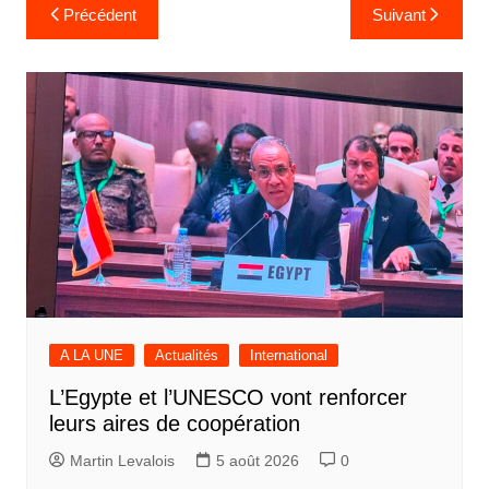
Navigation
Précédent
Suivant
de
l’article
A LA UNE
Actualités
International
L’Egypte et l’UNESCO vont renforcer
leurs aires de coopération
Martin Levalois
5 août 2026
0