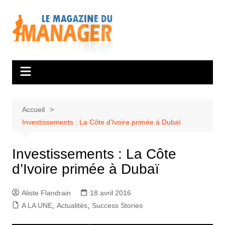
Aller
au
contenu
Accueil
Investissements : La Côte d’Ivoire primée à Dubaï
Investissements : La Côte
d’Ivoire primée à Dubaï
Aliste Flandrain
18 avril 2016
A LA UNE
,
Actualités
,
Success Stories