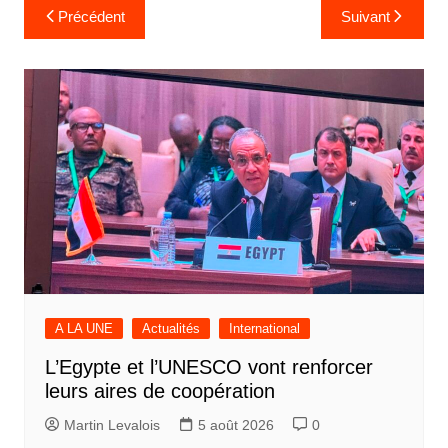
Navigation
Précédent
Suivant
de
l’article
A LA UNE
Actualités
International
L’Egypte et l’UNESCO vont renforcer
leurs aires de coopération
Martin Levalois
5 août 2026
0