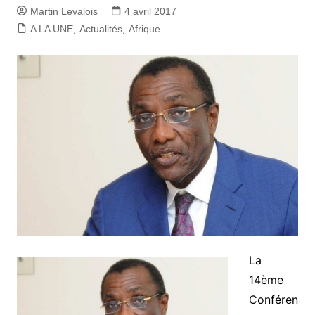
Martin Levalois
4 avril 2017
A LA UNE
,
Actualités
,
Afrique
La
14ème
Conféren