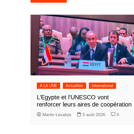
de
l’article
A LA UNE
Actualités
International
L’Egypte et l’UNESCO vont
renforcer leurs aires de coopération
Martin Levalois
5 août 2026
0