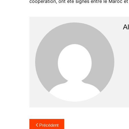
coopération, ont été signés entre le Maroc et 
Al
Navigation
Précédent