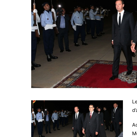
Le
d’
Ac
M