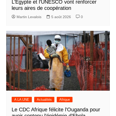
L’Egypte et l’UNESCO vont renforcer
leurs aires de coopération
Martin Levalois
5 août 2026
0
A LA UNE
Actualités
Afrique
Le CDC Afrique félicite l’Ouganda pour
avoir contenu l’épidémie d’Ebola