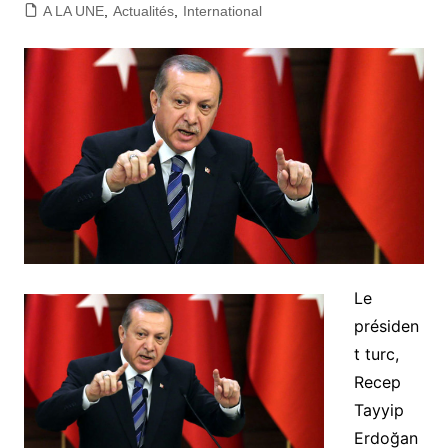
A LA UNE
,
Actualités
,
International
Le
présiden
t turc,
Recep
Tayyip
Erdoğan