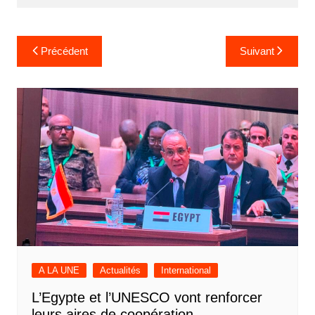
Navigation
Précédent
Suivant
de
l’article
A LA UNE
Actualités
International
L’Egypte et l’UNESCO vont renforcer
leurs aires de coopération