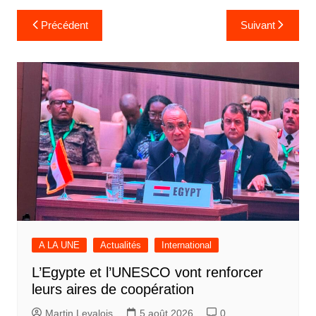
Navigation
Précédent
Suivant
de
l’article
A LA UNE
Actualités
International
L’Egypte et l’UNESCO vont renforcer
leurs aires de coopération
Martin Levalois
5 août 2026
0