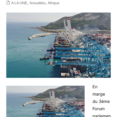
A LA UNE
,
Actualités
,
Afrique
En
marge
du 3ème
Forum
parlemen