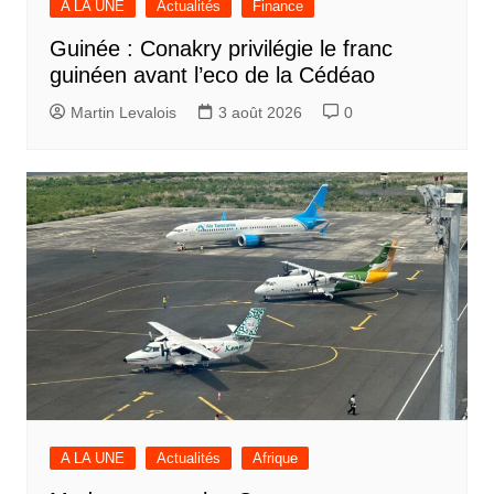
A LA UNE
Actualités
Finance
Guinée : Conakry privilégie le franc
guinéen avant l’eco de la Cédéao
Martin Levalois
3 août 2026
0
A LA UNE
Actualités
Afrique