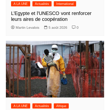
A LA UNE
Actualités
International
L’Egypte et l’UNESCO vont renforcer
leurs aires de coopération
Martin Levalois
5 août 2026
0
A LA UNE
Actualités
Afrique