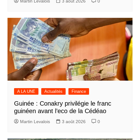
Martin Levalois
3 août 2026
0
A LA UNE
Actualités
Finance
Guinée : Conakry privilégie le franc
guinéen avant l’eco de la Cédéao
Martin Levalois
3 août 2026
0