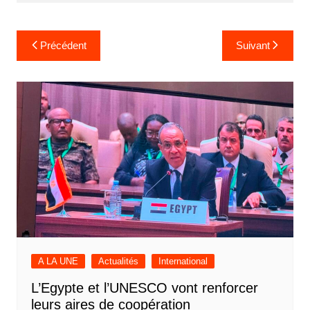
Navigation
Précédent
Suivant
de
l’article
A LA UNE
Actualités
International
L’Egypte et l’UNESCO vont renforcer
leurs aires de coopération