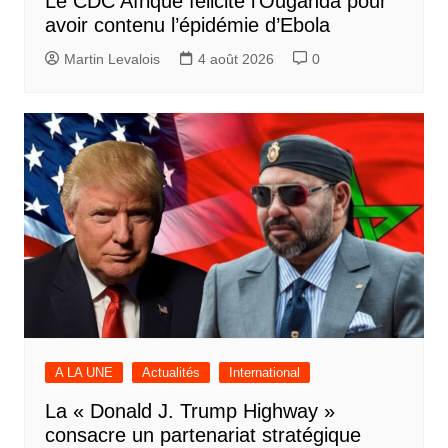
Le CDC Afrique félicite l’Ouganda pour
avoir contenu l’épidémie d’Ebola
Martin Levalois
4 août 2026
0
A LA UNE
Actualités
International
La « Donald J. Trump Highway »
consacre un partenariat stratégique