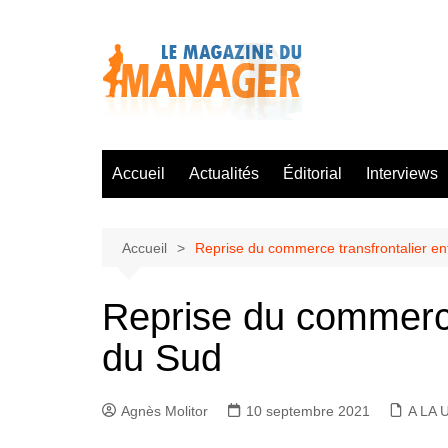
Aller
au
contenu
Accueil
Actualités
Éditorial
Interviews
Accueil
Reprise du commerce transfrontalier en
Reprise du commerce
du Sud
Agnès Molitor
10 septembre 2021
A LA 