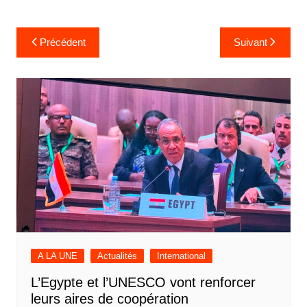
Navigation
Précédent
Suivant
de
l’article
A LA UNE
Actualités
International
L’Egypte et l’UNESCO vont renforcer
leurs aires de coopération