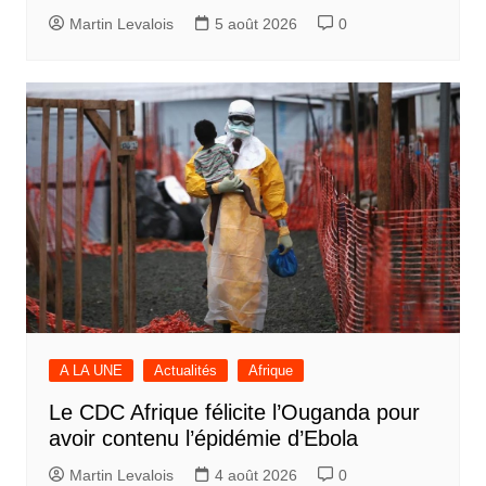
Martin Levalois
5 août 2026
0
A LA UNE
Actualités
Afrique
Le CDC Afrique félicite l’Ouganda pour
avoir contenu l’épidémie d’Ebola
Martin Levalois
4 août 2026
0