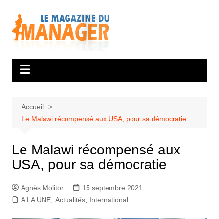
Aller
au
contenu
Accueil
Le Malawi récompensé aux USA, pour sa démocratie
Le Malawi récompensé aux
USA, pour sa démocratie
Agnès Molitor
15 septembre 2021
A LA UNE
,
Actualités
,
International