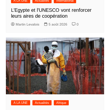
A LA UNE
Actualités
International
L’Egypte et l’UNESCO vont renforcer
leurs aires de coopération
Martin Levalois
5 août 2026
0
A LA UNE
Actualités
Afrique