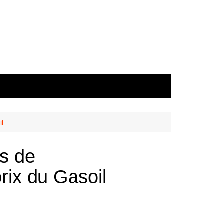
il
ns de
rix du Gasoil