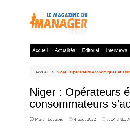
Aller
au
contenu
Accueil
Actualités
Éditorial
Interviews
Accueil
Niger : Opérateurs économiques et asso
Niger : Opérateurs 
consommateurs s’acc
Martin Levalois
4 août 2022
A LA UNE
,
A