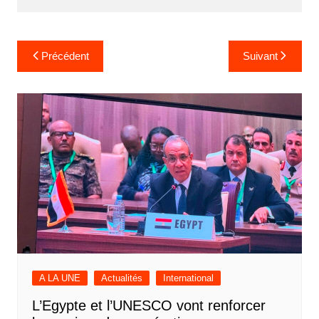
Navigation
Précédent
Suivant
de
l’article
A LA UNE
Actualités
International
L’Egypte et l’UNESCO vont renforcer