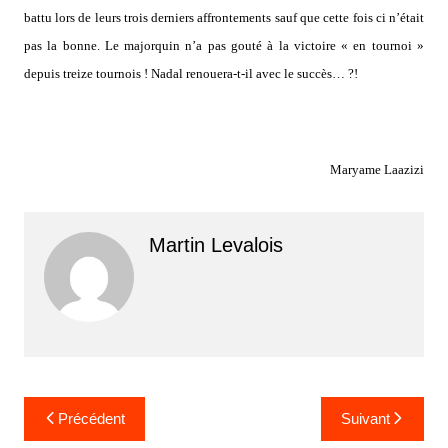
battu lors de leurs trois derniers affrontements sauf que cette fois ci n’était
pas la bonne. Le majorquin n’a pas gouté à la victoire « en tournoi »
depuis treize tournois ! Nadal renouera-t-il avec le succès… ?!
Maryame Laazizi
Martin Levalois
Navigation
Précédent
Suivant
de