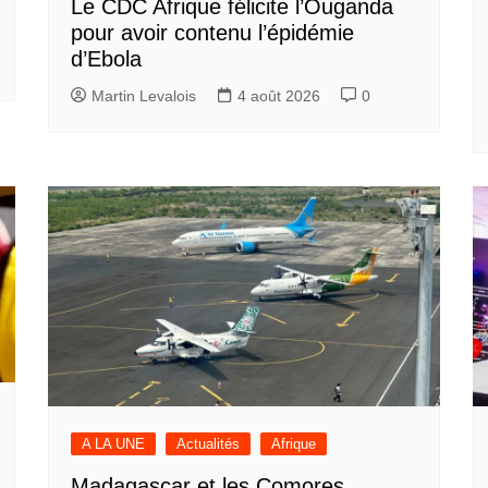
Le CDC Afrique félicite l’Ouganda
pour avoir contenu l’épidémie
d’Ebola
Martin Levalois
4 août 2026
0
A LA UNE
Actualités
Afrique
Madagascar et les Comores