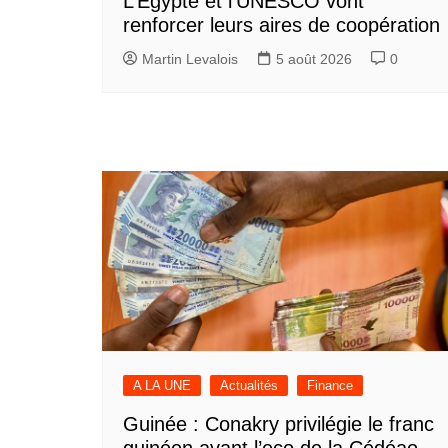
L’Egypte et l’UNESCO vont
renforcer leurs aires de coopération
Martin Levalois
5 août 2026
0
A LA UNE
Actualités
Finance
Guinée : Conakry privilégie le franc
guinéen avant l’eco de la Cédéao