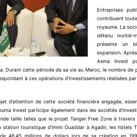
Entreprises pub
contribuent tout
royaume. La socié
détenu moitié-m
présente un bi
expansion. Après
Asma Invest po
. Durant cette période de sa vie au Maroc, le nombre de pr
rrespondant à ces opérations d’investissements réalisées par
jet d’attention de cette société financière engagée, essen
s Asma Invest participe également dans les sociétés d’inves
de taille telles que le projet Tanger Free Zone à travers
 station touristique d’Immi Ouaddar à Agadir, les hôtels Tu
 46,45 millions de dollars lors de sa création en 199