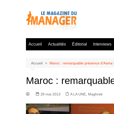
Aller
au
contenu
Accueil
Actualités
Éditorial
Interviews
Accueil
Maroc : remarquable présence d’Asma 
Maroc : remarquabl
28 mai 2013
A LA UNE
,
Maghreb