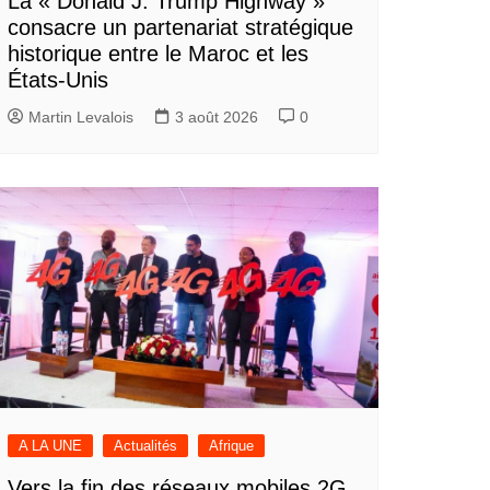
La « Donald J. Trump Highway »
consacre un partenariat stratégique
historique entre le Maroc et les
États-Unis
Martin Levalois
3 août 2026
0
A LA UNE
Actualités
Afrique
Vers la fin des réseaux mobiles 2G