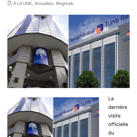
A LA UNE
,
Actualités
,
Maghreb
La
dernière
visite
officielle
du