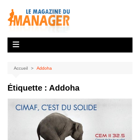
Aller
au
contenu
Accueil
Addoha
Étiquette :
Addoha