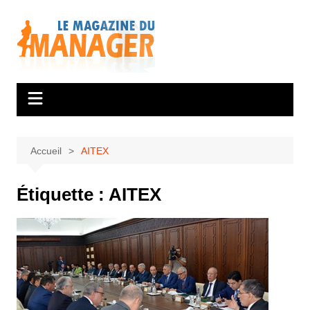
Aller
au
contenu
Accueil
AITEX
Étiquette :
AITEX