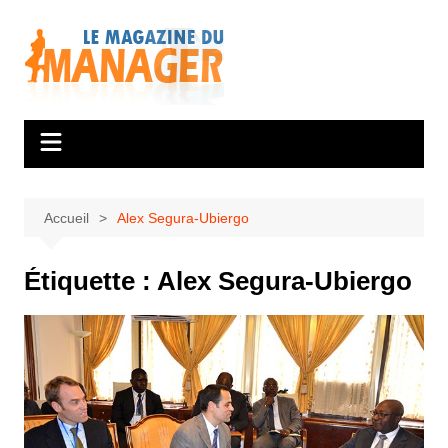
Aller
au
contenu
Accueil
Alex Segura-Ubiergo
Étiquette :
Alex Segura-Ubiergo