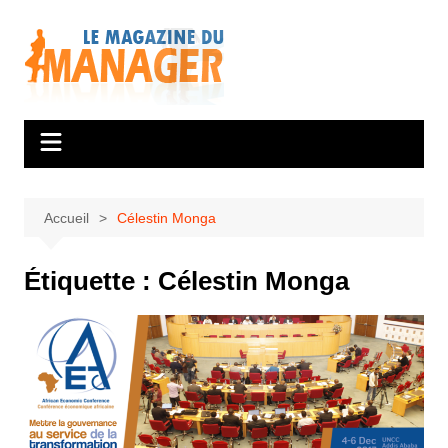
Aller
au
contenu
Accueil
Célestin Monga
Étiquette :
Célestin Monga