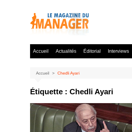
Aller
au
contenu
Accueil
Actualités
Éditorial
Interviews
Accueil
Chedli Ayari
Étiquette :
Chedli Ayari