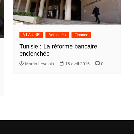
A LA UNE
Actualités
Finance
Tunisie : La réforme bancaire
enclenchée
Martin Levalois
18 avril 2016
0