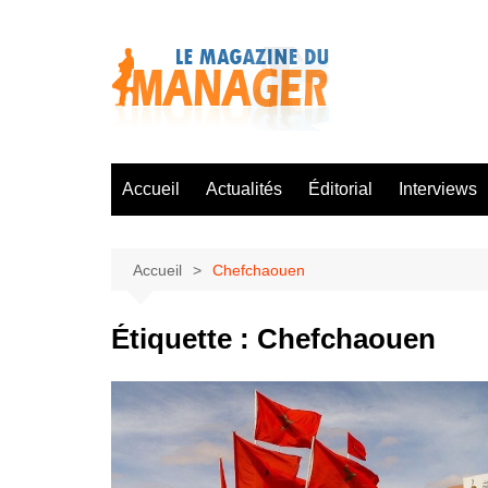
Aller
au
contenu
Accueil
Actualités
Éditorial
Interviews
Accueil
Chefchaouen
Étiquette :
Chefchaouen