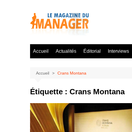
Aller
au
contenu
Accueil
Actualités
Éditorial
Interviews
Accueil
Crans Montana
Étiquette :
Crans Montana