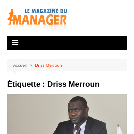
Aller
au
contenu
Accueil
Driss Merroun
Étiquette :
Driss Merroun