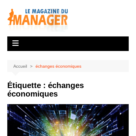
Aller
au
contenu
Accueil
échanges économiques
Étiquette :
échanges
économiques