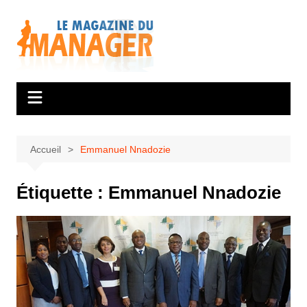
Aller
au
contenu
Accueil
Emmanuel Nnadozie
Étiquette :
Emmanuel Nnadozie