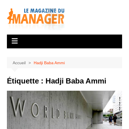
Aller
au
contenu
Accueil
Hadji Baba Ammi
Étiquette :
Hadji Baba Ammi