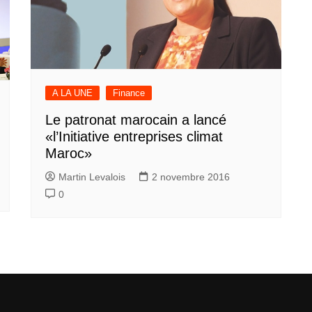
A LA UNE
Finance
Le patronat marocain a lancé
«l’Initiative entreprises climat
Maroc»
Martin Levalois
2 novembre 2016
0