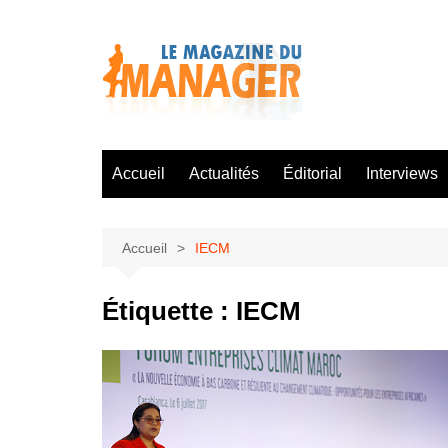
Aller
au
contenu
Accueil
Actualités
Éditorial
Interviews
Accueil
IECM
Étiquette :
IECM