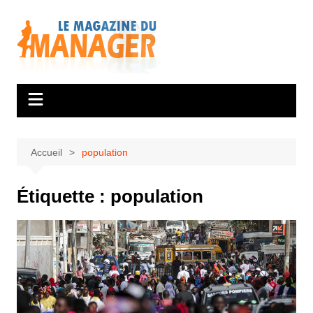
Aller
au
contenu
Accueil
population
Étiquette :
population