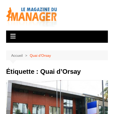
Aller
au
contenu
Accueil
Quai d’Orsay
Étiquette :
Quai d’Orsay