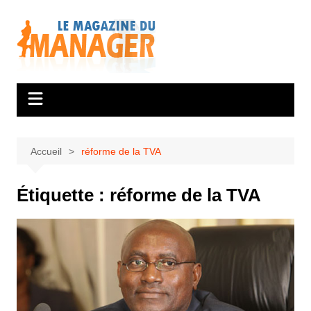
Aller
au
contenu
Accueil
réforme de la TVA
Étiquette :
réforme de la TVA