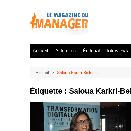
Aller
au
contenu
Accueil
Actualités
Éditorial
Interviews
Accueil
Saloua Karkri-Belkeziz
Étiquette :
Saloua Karkri-Be