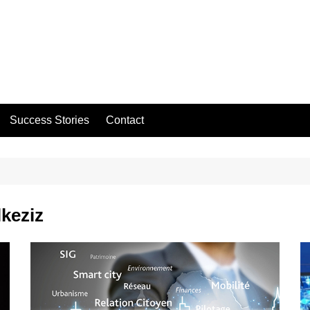
Success Stories
Contact
lkeziz