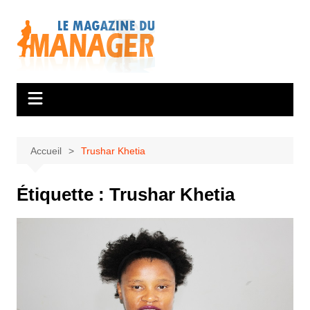
Aller
au
contenu
Accueil
Trushar Khetia
Étiquette :
Trushar Khetia