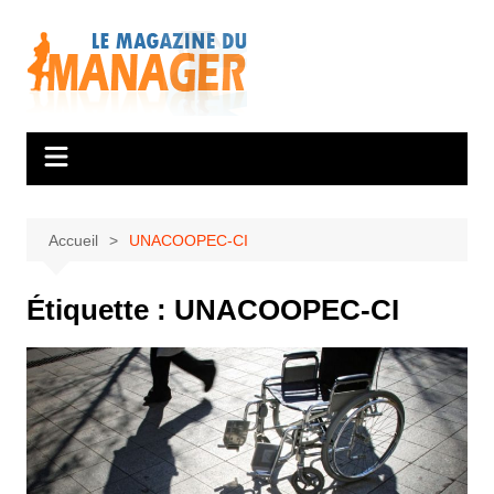
Aller
au
contenu
Accueil
UNACOOPEC-CI
Étiquette :
UNACOOPEC-CI