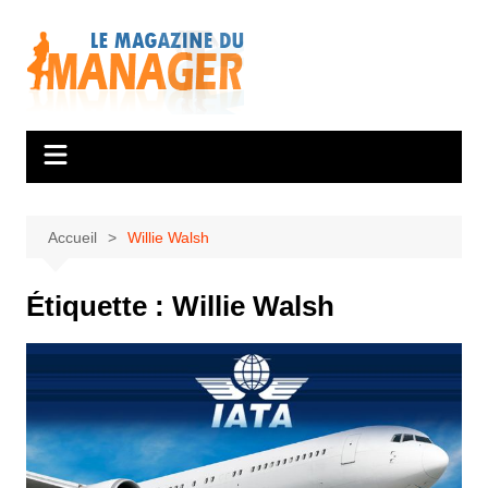
Aller
au
contenu
Accueil
Willie Walsh
Étiquette :
Willie Walsh