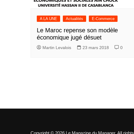
A LA UNE
Actualités
E-Commerce
Le Maroc repense son modèle
économique jugé désuet
Martin Levalois
23 mars 2018
0
Copyright © 2026 Le Magazine du Manager. All rights