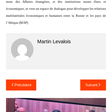
russe des Affaires étrangères, et des institutions russes élues et
économiques, se veut un espace de dialogue pour développer les relations
multilatérales économiques et humaines entre la Russie et les pays de
l’Afrique.(MAP)
Martin Levalois
Navigation
Précédent
Suivant
de
l’article