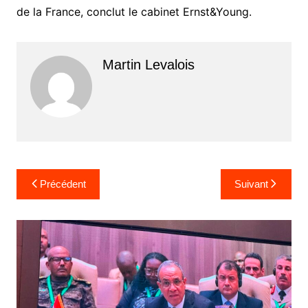
de la France, conclut le cabinet Ernst&Young.
Martin Levalois
Navigation
Précédent
Suivant
de
l’article