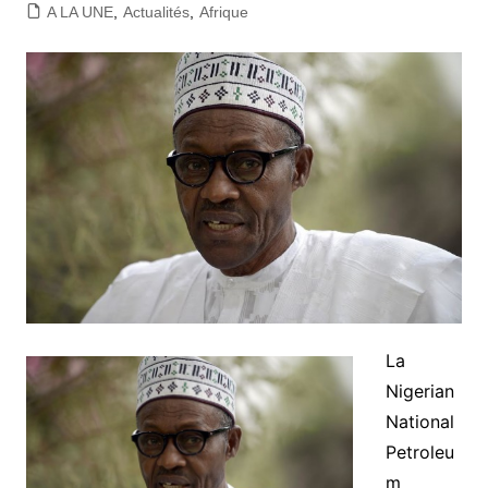
A LA UNE
,
Actualités
,
Afrique
La
Nigerian
National
Petroleu
m