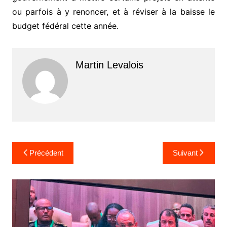
ou parfois à y renoncer, et à réviser à la baisse le
budget fédéral cette année.
Martin Levalois
Navigation
Précédent
Suivant
de
l’article