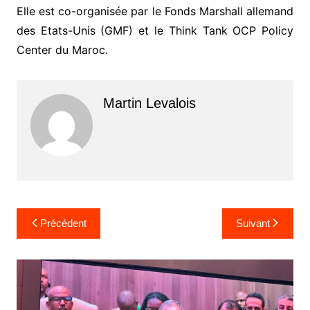
Elle est co-organisée par le Fonds Marshall allemand
des Etats-Unis (GMF) et le Think Tank OCP Policy
Center du Maroc.
Martin Levalois
Navigation
Précédent
Suivant
de
l’article