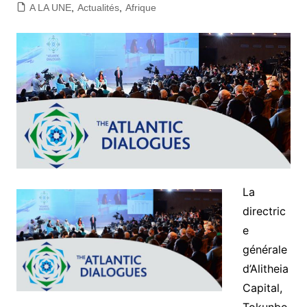
A LA UNE
,
Actualités
,
Afrique
La
directric
e
générale
d’Alitheia
Capital,