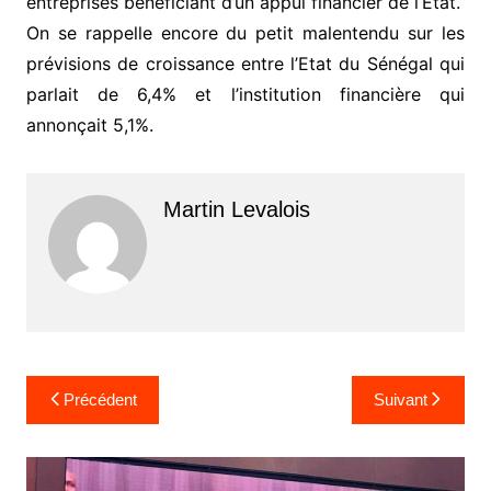
entreprises bénéficiant d’un appui financier de l’État.
On se rappelle encore du petit malentendu sur les
prévisions de croissance entre l’Etat du Sénégal qui
parlait de 6,4% et l’institution financière qui
annonçait 5,1%.
Martin Levalois
Navigation
Précédent
Suivant
de
l’article