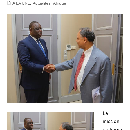
A LA UNE
,
Actualités
,
Afrique
La
mission
du Fonds