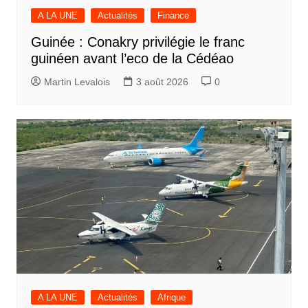
A LA UNE
Actualités
Finance
Guinée : Conakry privilégie le franc
guinéen avant l’eco de la Cédéao
Martin Levalois
3 août 2026
0
A LA UNE
Actualités
Afrique