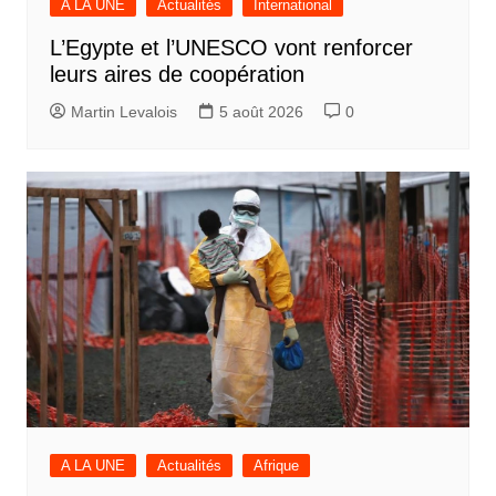
A LA UNE
Actualités
International
L’Egypte et l’UNESCO vont renforcer
leurs aires de coopération
Martin Levalois
5 août 2026
0
A LA UNE
Actualités
Afrique